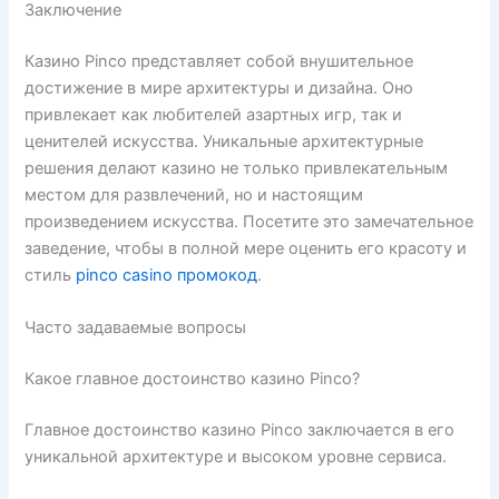
Заключение
Казино Pinco представляет собой внушительное
достижение в мире архитектуры и дизайна. Оно
привлекает как любителей азартных игр, так и
ценителей искусства. Уникальные архитектурные
решения делают казино не только привлекательным
местом для развлечений, но и настоящим
произведением искусства. Посетите это замечательное
заведение, чтобы в полной мере оценить его красоту и
стиль
pinco casino промокод
.
Часто задаваемые вопросы
Какое главное достоинство казино Pinco?
Главное достоинство казино Pinco заключается в его
уникальной архитектуре и высоком уровне сервиса.