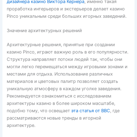
дизайнера казино Виктора Кернера
, именно такая
проработка интерьеров и экстерьеров делает казино
Pinco уникальным среди больших игорных заведений.
Значение архитектурных решений
Архитектурные решения, принятые при создании
казино Pinco, играют важную роль в его популярности.
Структура направляет потоки людей так, чтобы они
могли легко перемещаться между игровыми зонами и
местами для отдыха. Использование различных
материалов и цветовых палитр позволяет создать
уникальную атмосферу в каждом уголке заведения.
Рекомендуется ознакомиться с исследованием
архитектуры казино в более широком масштабе,
подобно тому, что освещает
эта статья от BBC
, где
рассматриваются новые тренды в игорной
архитектуре.